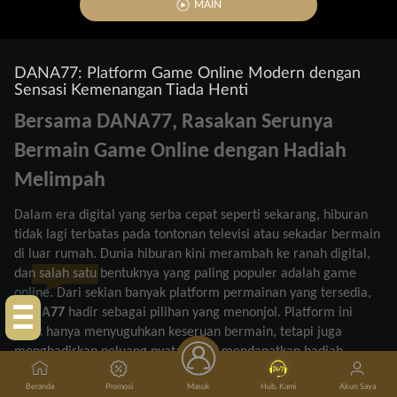
MAIN
DANA77: Platform Game Online Modern dengan
Sensasi Kemenangan Tiada Henti
Bersama DANA77,
Rasakan
Serunya
Bermain
Game Online
dengan
Hadiah
Melimpah
Dalam era digital yang
serba
cepat
seperti
sekarang
,
hiburan
tidak
lagi
terbatas
pada
tontonan
televisi
atau
sekadar
bermain
di
luar
rumah
. Dunia
hiburan
kini
merambah
ke
ranah
digital,
dan salah
satu
bentuknya
yang paling
populer
adalah
game
Klik Disini!
online. Dari
sekian
banyak
platform
permainan
yang
tersedia
,
DANA77
hadir
sebagai
pilihan
yang
menonjol
. Platform
ini
tidak
hanya
menyuguhkan
keseruan
bermain
,
tetapi
juga
menghadirkan
peluang
nyata
untuk
mendapatkan
hadiah
melimpah
.
Beranda
Promosi
Masuk
Hub. Kami
Akun Saya