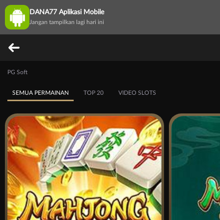
DANA77 Aplikasi Mobile
Jangan tampilkan lagi hari ini
PG Soft
SEMUA PERMAINAN
TOP 20
VIDEO SLOTS