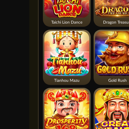
Taichi Lion Dance
Dragon Treasu
Tianhou Mazu
Gold Rush