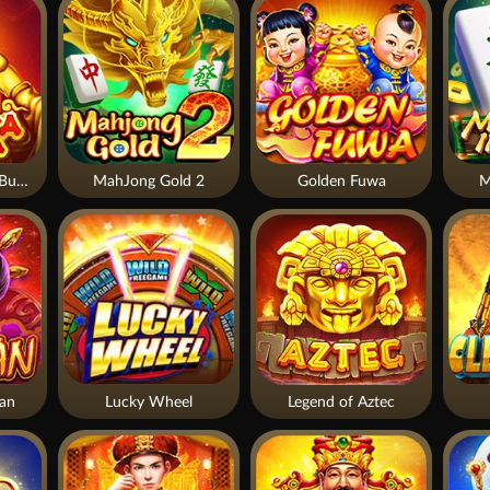
Golden Maitreya Buddha
MahJong Gold 2
Golden Fuwa
M
an
Lucky Wheel
Legend of Aztec