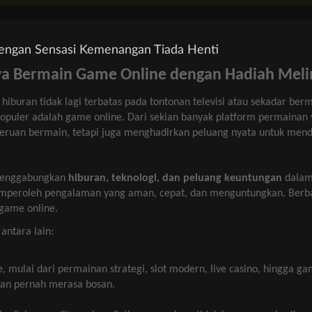
ngan Sensasi Kemenangan Tiada Henti
ya
Bermain
Game Online
dengan
Hadiah
Mel
,
hiburan
tidak
lagi
terbatas
pada
tontonan
televisi
atau
sekadar
berm
opuler
adalah
game online. Dari
sekian
banyak
platform
permainan
seruan
bermain
,
tetapi
juga
menghadirkan
peluang
nyata
untuk
mend
enggabungkan
hiburan
,
teknologi
, dan
peluang
keuntungan
dala
mperoleh
pengalaman
yang
aman
,
cepat
, dan
menguntungkan
.
Berb
game online.
antara
lain:
e,
mulai
dari
permainan
strategi, slot modern, live casino,
hingga
ga
kan
pernah
merasa
bosan
.