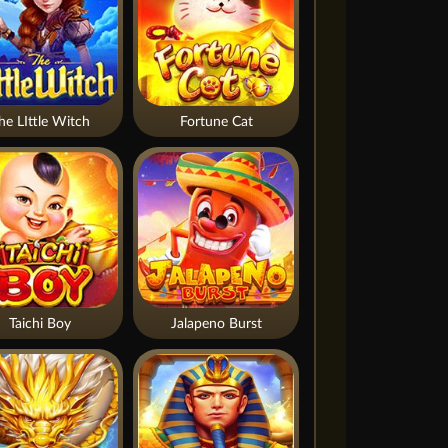
he LIttle Witch
Fortune Cat
Taichi Boy
Jalapeno Burst