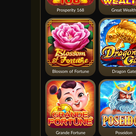
Prosperity 168
Great Wealt
Blossom of Fortune
Dragon Gate
Grande Fortune
Poseidon