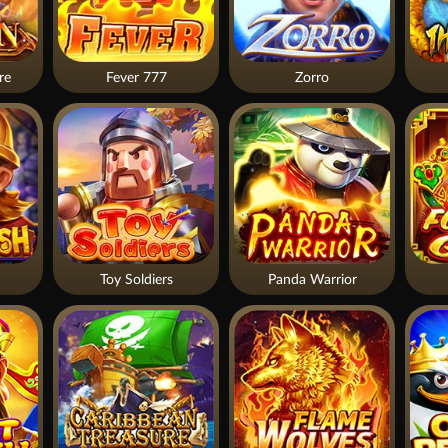
re
Fever 777
Zorro
Toy Soldiers
Panda Warrior