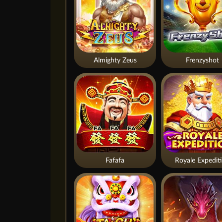
Almighty Zeus
Frenzyshot
Fafafa
Royale Expedit