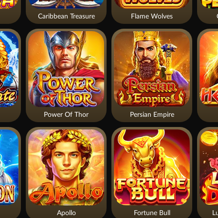
h
Caribbean Treasure
Flame Wolves
Power Of Thor
Persian Empire
Apollo
Fortune Bull
Lu